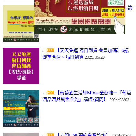
【凡酒問Angels Share】線上選酒、詢
(尋)酒、詢價、零售、批發，看這裡!
2024/03/01
【天天免運 隔日到貨 會員加碼】6瓶
即享含運、隔日到貨
2025/06/23
【葡萄酒生活師Mina-全台唯一「葡萄
酒品酒與銷售全能」講師/顧問】
2024/08/03
【立即LINE預約免費諮詢】
2024/04/02