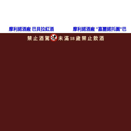
摩利諾酒廠 巴貝拉紅酒
摩利諾酒廠 "嘉麗諾托園"巴
MAURO MOLINO Barbera
羅鏤紅酒
禁 止 酒 駕
未 滿 18 歲 禁 止 飲 酒
D'Alba
MAURO MOLINO Barolo
"Gallinotto"
上一則
|
回上頁