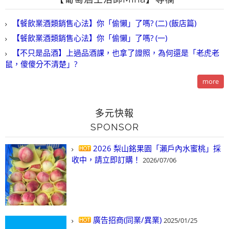
【餐飲業酒類銷售心法】你「偷懶」了嗎? (二) (飯店篇)
【餐飲業酒類銷售心法】你「偷懶」了嗎? (一)
【不只是品酒】上過品酒課，也拿了證照，為何還是「老虎老
鼠，傻傻分不清楚」?
more
多元快報
SPONSOR
2026 梨山銘果園「瀨戶內水蜜桃」採
收中，請立即訂購！
2026/07/06
廣告招商(同業/異業)
2025/01/25