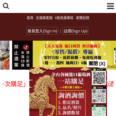
首頁
全通路客服
6瓶免運專區
瀏覽紀錄
|
會員登入(Sign In)
註冊(Sign Up)
關閉 [X]
購足」各國進口酒類商品 專業詢(尋)酒詢
總覽-促銷&活動
all events