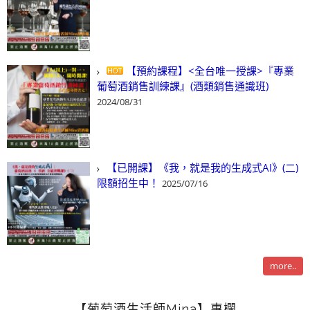
【預約課程】<全台唯一授課>『專業
葡萄酒銷售訓練課』(酒類銷售通識班)
2024/08/31
【已開課】《我，就是我的生成式AI》(二)
限額招生中！
2025/07/16
more..
【葡萄酒生活師Mina】專欄