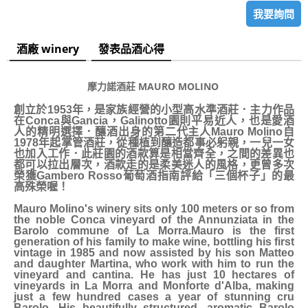
我要詢問
酒廠 winery
發表品酒心得
摩力諾酒莊 MAURO MOLINO
創立於1953年，是家族經營的小型高水準酒莊．主力作品
在Conca與Gancia，Galinotto園則平易近人，也是愛酒
人的精明選擇．釀酒出身的第二代主人Mauro Molino自
1978年起掌管酒莊，從種植到釀造都事必躬親，一兒一女
也加入工作．此莊園的酒款算是相當齊全，之間的差異也
都可以拉出層次，酒款走的是柔美迷人的風格，更曾多次
榮獲Gambero Rosso葡萄酒指南評給「三個杯子」的最
高殊榮喔！
Mauro Molino's winery sits only 100 meters or so from
the noble Conca vineyard of the Annunziata in the
Barolo commune of La Morra.Mauro is the first
generation of his family to make wine, bottling his first
vintage in 1985 and now assisted by his son Matteo
and daughter Martina, who work with him to run the
vineyard and cantina. He has just 10 hectares of
vineyards in La Morra and Monforte d'Alba, making
just a few hundred cases a year of stunning cru
Barolo. His beautifully structured, aromatic Barolo