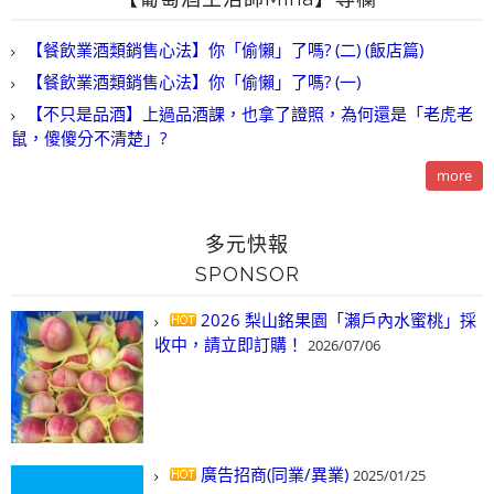
【餐飲業酒類銷售心法】你「偷懶」了嗎? (二) (飯店篇)
【餐飲業酒類銷售心法】你「偷懶」了嗎? (一)
【不只是品酒】上過品酒課，也拿了證照，為何還是「老虎老
鼠，傻傻分不清楚」?
more
多元快報
SPONSOR
2026 梨山銘果園「瀨戶內水蜜桃」採
收中，請立即訂購！
2026/07/06
廣告招商(同業/異業)
2025/01/25