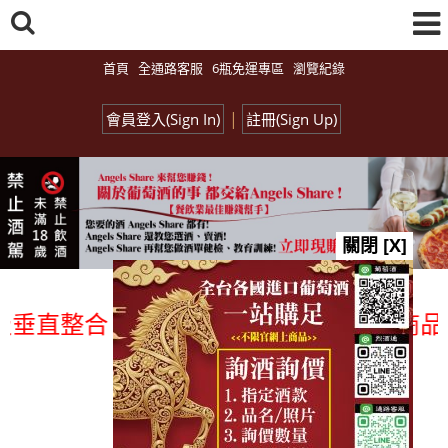
首頁
全通路客服
6瓶免運專區
瀏覽紀錄
|
會員登入(Sign In)
註冊(Sign Up)
關閉 [X]
垂直整合、一次購足」各國進口酒類商品 專
總覽-促銷&活動
all events