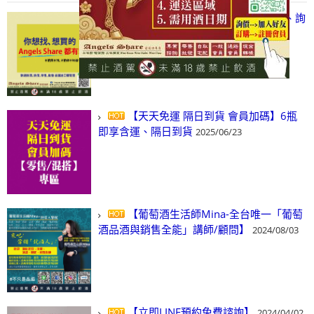
【凡酒問Angels Share】線上選酒、詢
(尋)酒、詢價、零售、批發，看這裡!
2024/03/01
【天天免運 隔日到貨 會員加碼】6瓶
即享含運、隔日到貨
2025/06/23
【葡萄酒生活師Mina-全台唯一「葡萄
酒品酒與銷售全能」講師/顧問】
2024/08/03
【立即LINE預約免費諮詢】
2024/04/02