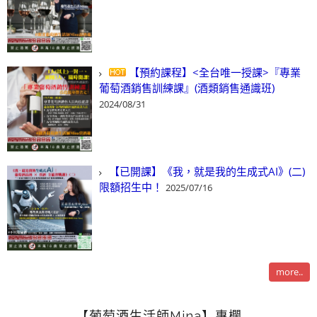
【預約課程】<全台唯一授課>『專業
葡萄酒銷售訓練課』(酒類銷售通識班)
2024/08/31
【已開課】《我，就是我的生成式AI》(二)
限額招生中！
2025/07/16
more..
【葡萄酒生活師Mina】專欄