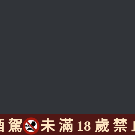
酒 駕
未 滿 18 歲 禁