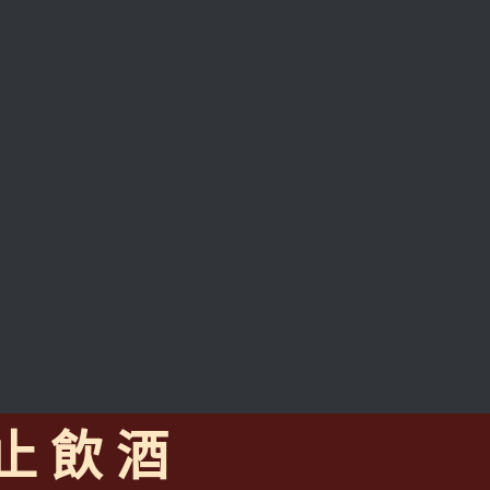
 止 飲 酒