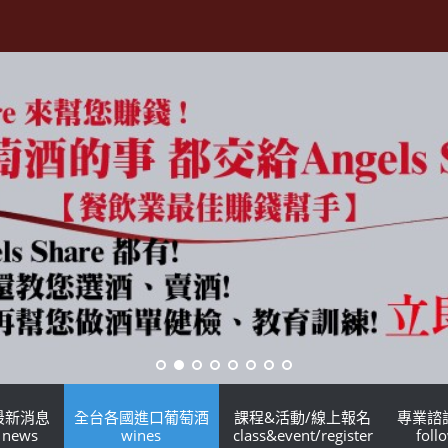
最新消息
全台各國進口葡萄酒
課程&活動/線上報名
專業諮
news
wines
class&event/register
foll