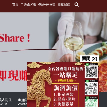
首頁
全通路客服
6瓶免運專區
瀏覽紀錄
關閉 [X]
詢&關注
全通路客服
台灣酒商聯盟
ow us
contact us
TWSMA