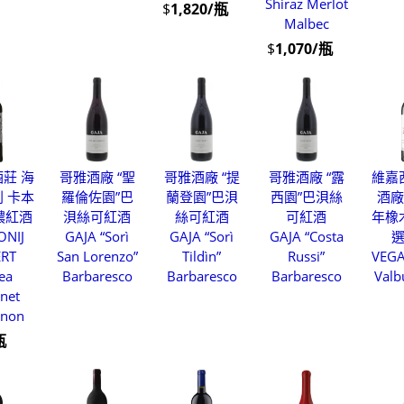
Shiraz Merlot
$
1,820/瓶
Malbec
$
1,070/瓶
莊 海
哥雅酒廠 “聖
哥雅酒廠 “提
哥雅酒廠 “露
維嘉
 卡本
羅倫佐園”巴
蘭登園”巴浿
西園”巴浿絲
酒廠
濃紅酒
浿絲可紅酒
絲可紅酒
可紅酒
年橡
ONIJ
GAJA “Sorì
GAJA “Sorì
GAJA “Costa
ERT
San Lorenzo”
Tildìn”
Russi”
VEGA
ea
Barbaresco
Barbaresco
Barbaresco
Valb
net
gnon
瓶