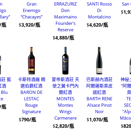
n
Gran
ERRAZURIZ
SANTI Rosso
San 
igo
Enemigo
Don
Di
$
1,
llary”
“Chacayes”
Maximaino
Montalcino
Founder's
0/瓶
$
3,920/瓶
$
4,620/瓶
Reserve
$
4,880/瓶
莊 藍
卡斯特酒廠 精
蒙帝斯酒莊 天
巴斯赫內酒莊
神秘
紅酒
選伯爵紅酒
使之翼卡門內
阿爾薩斯黑皮
"阿
 Blu
BARON DE
爾紅酒
諾紅酒
ce
LESTAC
MONTES
BARTH RENE
T
Rouge
Montes
Alsace Pinot
SE
0/瓶
Signature
Wings
Noir
"Al
Carmenere
Mâco
$
790/瓶
$
1,070/瓶
$
2,820/瓶
$
82