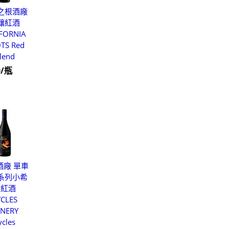
之根酒廠
釀紅酒
IFORNIA
TS Red
lend
0/瓶
酒廠 單車
系列小希
哈紅酒
YCLES
NERY
ycles