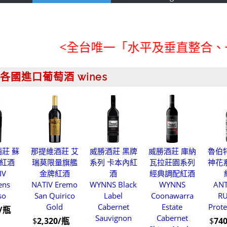
<全台唯一「水平及垂直整合、一次購足
各國進口葡萄酒 wines
莊 蘇
那提維酒莊 艾
威勝酒莊 黑牌
威勝酒莊 庫納
魯伯
紅酒
瑞莫限量旗艦
系列 卡本內紅
瓦拉莊園系列
神花
IV
金牌紅酒
酒
經典調配紅酒
ens
NATIV Eremo
WYNNS Black
WYNNS
ANT
so
San Quirico
Label
Coonawarra
RU
Gold
Cabernet
Estate
Prote
0/瓶
Sauvignon
Cabernet
$
2,320/瓶
$
74