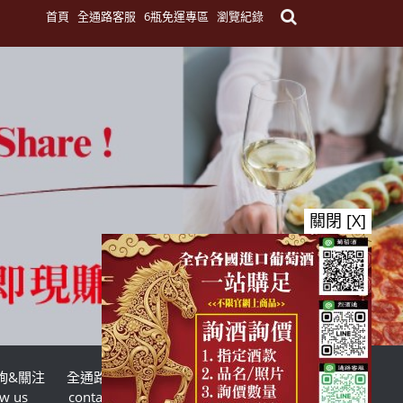
首頁
全通路客服
6瓶免運專區
瀏覽紀錄
關閉 [X]
詢&關注
全通路客服
台灣酒商聯盟
ow us
contact us
TWSMA