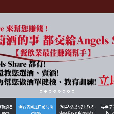
最新消息
全台各國進口葡萄酒
課程&活動/線上報名
專業諮
news
wines
class&event/register
foll