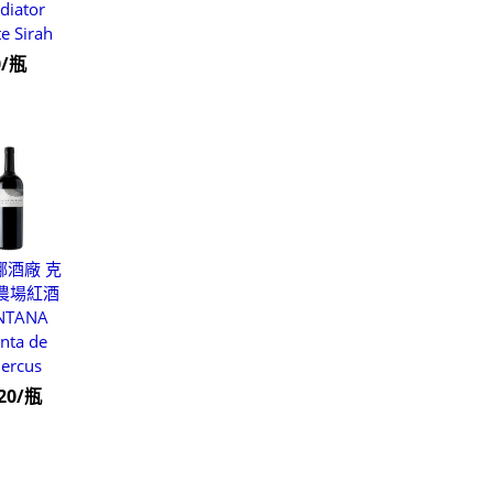
diator
te Sirah
0/瓶
娜酒廠 克
農場紅酒
NTANA
nta de
ercus
120/瓶