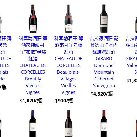
莊 薄
科塞勒酒莊 薄
科塞勒酒莊 薄
吉拉德酒莊 戴
吉拉
芙樂
酒來特級村
酒來村莊老藤
蒙德山卡本內
帕山
紅酒
莊"布依"老藤
紅酒
蘇維濃紅酒
AU DE
紅酒
CHATEAU DE
GIRARD
GIRA
LLES
CHATEAU DE
CORCELLES
Diamond
Valle
lais
CORCELLES
Beaujolais-
Mountain
S
rie
Brouilly
Villages
Cabernet
$
1,
Vieilles
Vieilles
Sauvignon
0/瓶
Vignes
Vignes
$
4,520/瓶
$
1,020/瓶
$
900/瓶