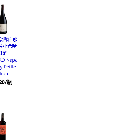
德酒莊 那
谷小希哈
紅酒
RD Napa
y Petite
irah
820/瓶