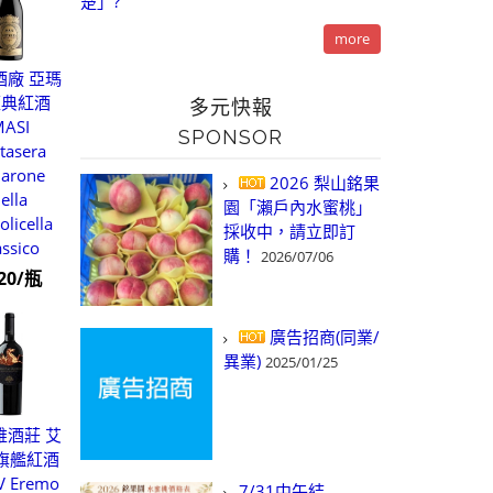
楚」?
more
酒廠 亞瑪
經典紅酒
多元快報
ASI
SPONSOR
tasera
arone
2026 梨山銘果
ella
園「瀨戶內水蜜桃」
olicella
採收中，請立即訂
assico
購！
2026/07/06
820/瓶
廣告招商(同業/
異業)
2025/01/25
維酒莊 艾
旗艦紅酒
V Eremo
7/31中午結