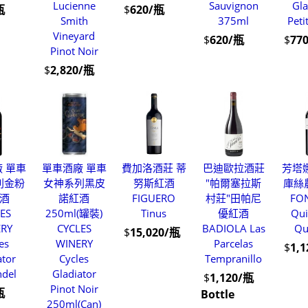
Lucienne
Sauvignon
Gla
瓶
$
620/瓶
Smith
375ml
Peti
Vineyard
$
620/瓶
$
77
Pinot Noir
$
2,820/瓶
 單車
單車酒廠 單車
費加洛酒莊 蒂
巴迪歐拉酒莊
芳塔
列金粉
女神系列黑皮
努斯紅酒
"帕爾塞拉斯
庫絲
酒
諾紅酒
FIGUERO
村莊"田帕尼
FO
ES
250ml(罐裝)
Tinus
優紅酒
Qui
ERY
CYCLES
BADIOLA Las
Qu
$
15,020/瓶
es
WINERY
Parcelas
$
1,
ator
Cycles
Tempranillo
ndel
Gladiator
$
1,120/瓶
Pinot Noir
瓶
Bottle
250ml(Can)