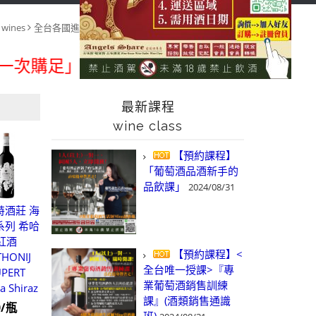
首頁
全台各國進口葡萄酒
wines
全台各國進口葡萄酒 wines
依商品 類別&風味 搜尋
search by type & taste
」各國進口酒類商品 專業詢(尋)酒詢價
最新課程
wine class
【預約課程】
「葡萄酒品酒新手的
品飲課」
2024/08/31
特酒莊 海
系列 希哈
紅酒
【預約課程】<
HONIJ
全台唯一授課>『專
PERT
業葡萄酒銷售訓練
a Shiraz
課』(酒類銷售通識
0/瓶