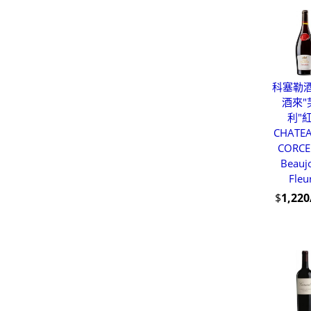
科塞勒酒
酒來"
利"
CHATE
CORCE
Beaujo
Fleu
$
1,22