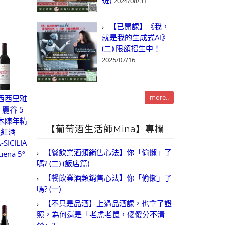
班)
2024/08/31
【已開課】《我，
就是我的生成式AI》
(二) 限額招生中！
2025/07/16
more..
西西里雅
 麗谷 5
木陳年精
【葡萄酒生活師Mina】專欄
選紅酒
-SICILIA
【餐飲業酒類銷售心法】你「偷懶」了
uena 5º
嗎? (二) (飯店篇)
【餐飲業酒類銷售心法】你「偷懶」了
嗎? (一)
【不只是品酒】上過品酒課，也拿了證
照，為何還是「老虎老鼠，傻傻分不清