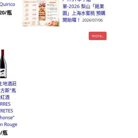
Quirico
單-2026 梨山「銘果
920/瓶
園」上海水蜜桃 預購
開始囉！
2026/07/06
more..
土地酒莊
爾方斯"馬
貢紅酒
ERRES
CRETES
phonse"
n Rouge
0/瓶