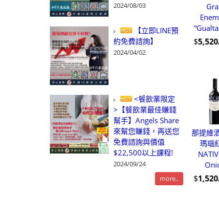
2024/08/03
Gra
Enem
“Gualta
【立即LINE預
約免費諮詢】
$
5,52
2024/04/02
<餐飲業限定
>【餐飲業最佳賺錢
幫手】Angels Share
來幫您賺錢，再送您
那提維酒
免費諮詢與價值
瑪瑙
$22,500以上課程!
NATIV
2024/09/24
Oni
$
1,52
more..