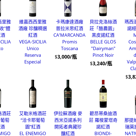
西里雅
維嘉西西里雅
卡瑪康達酒廠
貝拉克洛絲酒
瑪西
收''醴
酒廠 珍釀精選
普拉米思紅酒
莊「酪農園」
諾
紅酒
紅酒
CA’MARCANDA
黑皮諾紅酒
M
CILIA
VEGA-SICILIA
Promis
BELLE GLOS
Cos
co
Unico
Toscana
"Dairyman"
Am
Reserva
Pinot Noir
d
$
3,000/瓶
Especial
Valp
$
3,240/瓶
Cl
$
3,
格酒莊
艾勒米格酒莊
伊拉蘇酒廠 麥
碧昂蒂桑迪酒
利葡萄
“洽卡耶葡萄
西米亞諾系列
莊 羅梭蒙塔奇
那提
紅酒
園”紅酒
開拓者典藏珍
諾紅酒
瑞莫
EMIGO
EL ENEMIGO
釀紅酒
BIONDI-
NATI