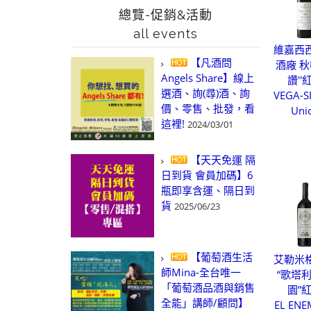
總覽-促銷&活動
all events
維嘉西
【凡酒問
酒廠 秋
Angels Share】線上
讚''
選酒、詢(尋)酒、詢
VEGA-SI
價、零售、批發，看
Uni
這裡!
2024/03/01
【天天免運 隔
日到貨 會員加碼】6
瓶即享含運、隔日到
貨
2025/06/23
【葡萄酒生活
艾勒米
師Mina-全台唯一
“歌塔
「葡萄酒品酒與銷售
園”
全能」講師/顧問】
EL EN