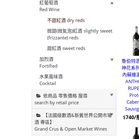
紅葡萄酒
Red Wine
不甜紅酒 dry reds
微甜(微氣泡)紅酒 slightly sweet
(frizzante) reds
甜紅酒 sweet reds
加烈酒
魯伯特酒
Fortified
神花系列
內蘇維
水果風味酒
ANTH
Cocktail
RUP
Prot
依商品 零售價格 搜尋
Caber
search by retail price
Sauvi
【法國級數酒&新舊世界公開市場
$
740/
酒 專區】
Grand Crus & Open Market Wines