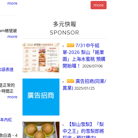
more
more
多元快報
gram帳號被
SPONSOR
more
7/31中午結
單-2026 梨山「銘果
園」上海水蜜桃 預購
開始囉！
2026/07/06
口語表達
廣告招商(同業/
是正常的
異業)
2025/01/25
一時間正
more
卡本內紅
【梨山雪梨】「梨
中之王」的雪梨即將
款白酒、4
採收，預訂購中!