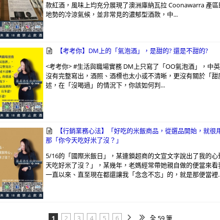
款紅酒，風味上均充分展現了澳洲庫納瓦拉 Coonawarra 產
地勢的冷涼氣候，並非常見的濃郁型酒款，中...
【考考你】DM上的「氣泡酒」，是甜的? 還是不甜的?
<考考你> #生活與職場實務 DM上只寫了「OO氣泡酒」，中
沒有完整寫出，酒照、酒標也太小或不清晰，更沒有關於「甜
述，在「沒喝過」的情況下，你該如何判...
【行銷業務心法】「好吃的米飯商品，從選品開始，就很
那「你今天吃好米了沒？」
5/16的「國際米飯日」，某連鎖超商的文宣文字說出了我的心
天吃好米了沒？」，某幾年，老媽經常帶她親自做的便當來看
一直以來、直至現在都還讓我「念念不忘」的，就是那便當裡..
1
2
3
4
5
6
全 59 筆