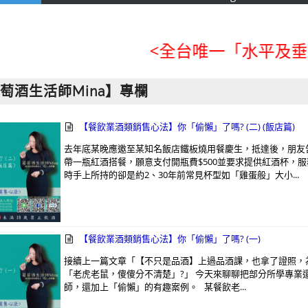
<全台唯一「水平及垂直整
萄酒生活師Mina】專欄
【餐飲業酒類銷售心法】你「偷懶」了嗎? (二) (飯店篇)
去年底某晚應邀至某知名飯店鐵板燒用餐慶生，抵達後，朋友
帶一瓶紅酒搭餐，願意支付開瓶費$500並要求提供紅酒杯，
時手上所持的卻是約2、30年前常見杯型如「雞蛋般」大小...
【餐飲業酒類銷售心法】你「偷懶」了嗎? (一)
接續上一篇文章「【不只是品酒】上過品酒課，也拿了證照，
「老虎老鼠，傻傻分不清楚」?」 今天來聊聊把部分所學專業
師，還加上「偷懶」的有趣案例。 某餐飲老...