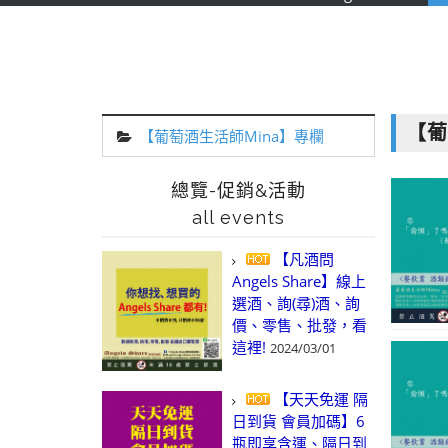
【葡
【葡萄酒生活師Mina】專欄
總覽-促銷&活動
all events
【凡酒問
Angels Share】線上
選酒、詢(尋)酒、詢
價、零售、批發，看
這裡!
2024/03/01
【天天免運 隔
日到貨 會員加碼】6
瓶即享含運、隔日到