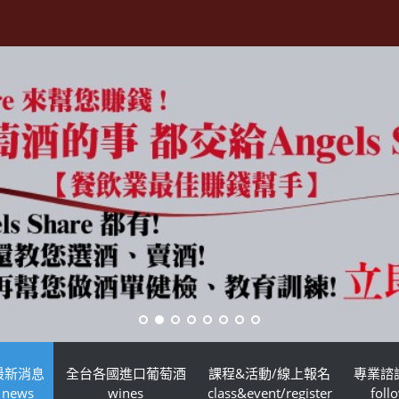
最新消息
全台各國進口葡萄酒
課程&活動/線上報名
專業諮
news
wines
class&event/register
foll