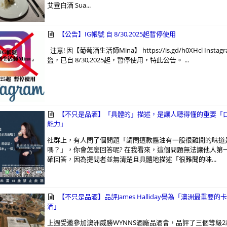
艾登白酒 Sua...
【公告】IG帳號 自 8/30,2025起暫停使用
注意! 因【葡萄酒生活師Mina】 https://is.gd/h0XHcl Insta
盜，已自 8/30,2025起，暫停使用，特此公告。 ...
【不只是品酒】「具體的」描述，是讓人聽得懂的重要「
能力」
社群上，有人問了個問題「請問這款醬油有一股很難聞的味道
嗎？」，你會怎麼回答呢? 在我看來，這個問題無法讓他人第
確回答，因為提問者並無清楚且具體地描述「很難聞的味...
【不只是品酒】品評James Halliday譽為「澳洲最重要的
酒」
上週受邀參加澳洲威勝WYNNS酒廠品酒會，品評了三個等級2