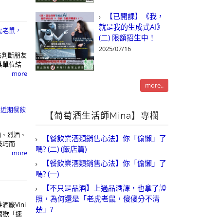
【已開課】《我，
就是我的生成式AI》
虎老鼠，
(二) 限額招生中！
2025/07/16
法判斷朋友
某單位結
more
more..
 近期餐飲
【葡萄酒生活師Mina】專欄
酒、烈酒、
【餐飲業酒類銷售心法】你「偷懶」了
技巧而
嗎? (二) (飯店篇)
more
【餐飲業酒類銷售心法】你「偷懶」了
嗎? (一)
【不只是品酒】上過品酒課，也拿了證
照，為何還是「老虎老鼠，傻傻分不清
酒廠Vini
楚」?
喜歡「速