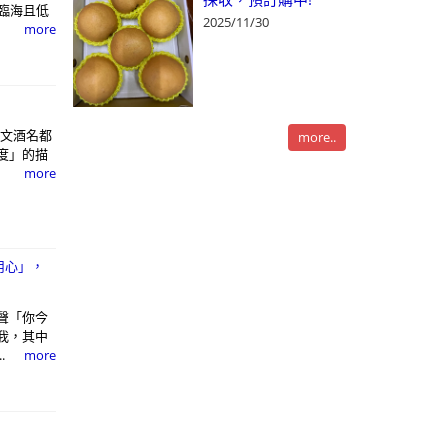
區臨海且低
2025/11/30
more
英文酒名都
more..
度」的描
more
用心」，
聲「你今
我，其中
.
more