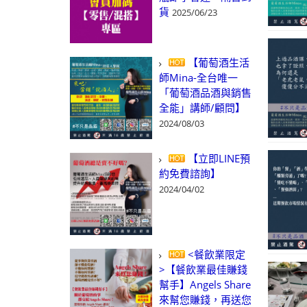
貨
2025/06/23
【葡萄酒生活
師Mina-全台唯一
「葡萄酒品酒與銷售
全能」講師/顧問】
2024/08/03
【立即LINE預
約免費諮詢】
2024/04/02
<餐飲業限定
>【餐飲業最佳賺錢
幫手】Angels Share
來幫您賺錢，再送您