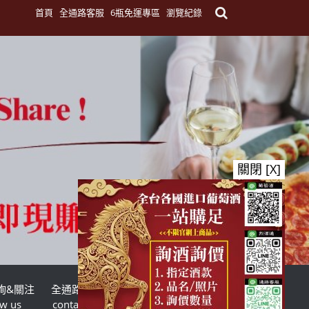
首頁
全通路客服
6瓶免運專區
瀏覽紀錄
關閉 [X]
詢&關注
全通路客服
台灣酒商聯盟
ow us
contact us
TWSMA