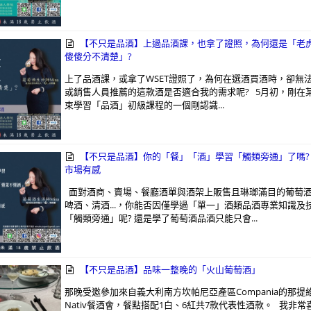
【不只是品酒】上過品酒課，也拿了證照，為何還是「老
傻傻分不清楚」?
上了品酒課，或拿了WSET證照了，為何在選酒買酒時，卻無
或銷售人員推薦的這款酒是否適合我的需求呢? 5月初，剛在
束學習「品酒」初級課程的一個剛認識...
【不只是品酒】你的「餐」「酒」學習「觸類旁通」了嗎?
市場有感
面對酒商、賣場、餐廳酒單與酒架上販售且琳瑯滿目的葡萄
啤酒、清酒...，你能否因僅學過「單一」酒類品酒專業知識及
「觸類旁通」呢? 還是學了葡萄酒品酒只能只會...
【不只是品酒】品味一整晚的「火山葡萄酒」
​ 那晚受邀參加來自義大利南方坎帕尼亞產區Compania的那提維
Nativ餐酒會，餐點搭配1白、6紅共7款代表性酒款。 我非常