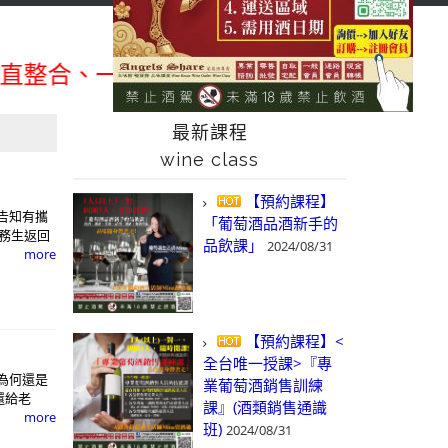
首頁
最新消息
news
【葡萄酒生活師Mina】專欄
合、一次購足」各國進口酒類商品 專業詢(
最新課程
wine class
【預約課程】
告知有攜
「葡萄酒品酒新手的
服務生返回
品飲課」
2024/08/31
more
【預約課程】<
全台唯一授課>『專
為何還是
業葡萄酒銷售訓練
還給老
課』(酒類銷售通識
more
班)
2024/08/31